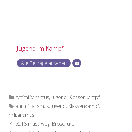
Jugend im Kampf
Alle Beiträge ansehen
Kategorien
Antimilitarismus
,
Jugend
,
Klassenkampf
Schlagwörter
antimilitarismus
,
jugend
,
Klassenkampf
,
militarismus
§218 muss weg! Broschüre