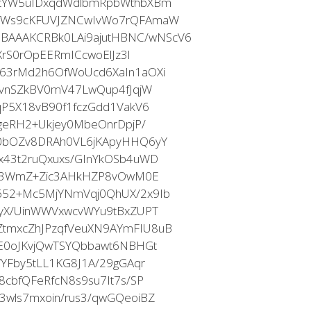
htYW5uIDxqdWdlbmRpbWthbXBm
lfWs9cKFUVJZNCwIvWo7rQFAmaW
AAAKCRBk0LAi9ajutHBNC/wNScV6
XrS0rOpEERmICcwoElJz3l
63rMd2h6OfWoUcd6XaIn1aOXi
HvnSZkBV0mV47LwQup4fJqjW
qP5X18vB90f1fczGdd1VakV6
geRH2+Ukjey0MbeOnrDpjP/
0bOZv8DRAh0VL6jKApyHHQ6yY
x43t2ruQxuxs/GInYkOSb4uWD
MvR3WmZ+Zic3AHkHZP8vOwM0E
652+Mc5MjYNmVqj0QhUX/2x9Ib
4yX/UinWWVxwcvWYu9tBxZUPT
tmxcZhJPzqfVeuXN9AYmFIU8uB
wE0oJKvjQwTSYQbbawt6NBHGt
YFby5tLL1KG8J1A/29gGAqr
cbfQFeRfcN8s9su7It7s/SP
wls7mxoin/rus3/qwGQeoiBZ