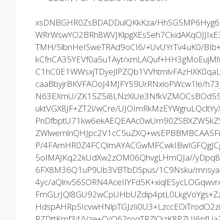
xsDNBGHR0ZsBDADDulQKkKza/HhSG5MP6Hyg
WRrWswYO2BRh8WVJKlpgXEsSeh7CkidAKqOJJIxE
TMH/5lbnHeISweTRAd9oCI6/+UvUYrTv4uK0/BIb
kCfnCA35YEVf0a5u1Ayt/xmLAQuf+HH3gMoEujMl
C1hC0E1WWsxjTDyeJlPZQb1VVhtmlvFAzHXK0qaLt
caaBbyjrBKVFAOoJ4MJFY59UrRNxioPWcw1le/h
N63EXmU/ZK15Z5i8LNzXiUe3NfkVZMOCsBOd5
uktVGX8JF+ZT2l/wCre/UJOImRkMzEYWgruLQcltY
PnDfbptU71kw6ekAEQEAAc0wUm90ZSBXZW5kZS
ZWlwemlnQHJpc2V1cC5uZXQ+wsEPBBMBCAA5FiE
P/4FAmHR0Z4FCQlmAYACGwMFCwkIBwIGFQgJCg
5oIMAJKq22kUdXw2zOM06QhvgLHmQJa//yDpq8Z
6FX8M36Q1uP9Ub3VBTbDSpus/1C9Nsku/mnsya
4yc/aQlnvS6SORN4AceIIYFd5K+xiqlESycLOGqw
FmGLrJQl8GU92wCpUHbUZdip4ptL0LkgVoYgs+Z
HdspAHRp5IcvwHNlpTGJzIi0U3+LzccEOiTrodO2zi
RZDttKmf34/Vze+O/Q62roqTRZlQizK8PZUJ6nfLi