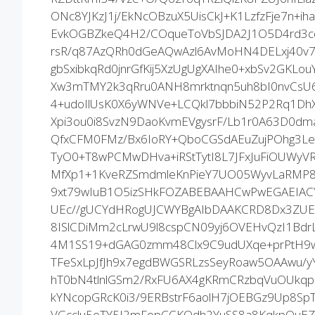
ONc8YJKzJ1j/EkNcOBzuX5UisCkJ+K1LzfzFje7n+i
EvkOGBZkeQ4H2/COqueToVbSJDA2J1O5D4rd3cq
rsR/q87AzQRh0dGeAQwAzl6AvMoHN4DELxj40v
gbSxibkqRd0jnrGfKij5XzUgUgXAIhe0+xbSv2GKL
Xw3mTMY2k3qRru0ANH8mrktnqn5uh8bI0nvCsU6
4+udoIlUsK0X6yWNVe+LCQkl7bbbiN52P2Rq1DhX
Xpi3ou0i8SvzN9DaoKvmEVgysrF/Lb1r0A63D0dm
QfxCFM0FMz/Bx6IoRY+QboCGSdAEuZujPOhg3
TyO0+T8wPCMwDHva+iRStTytI8L7JFxJuFiOUWyV
MfXp1+1KveRZSmdmleKnPieY7UO05WyvLaRMP8
9xt79wIuB1O5izSHkFOZABEBAAHCwPwEGAEIAC
UEc//gUCYdHRogUJCWYBgAIbDAAKCRD8Dx3ZUEc
8ISlCDiMm2cLrwU9l8cspCN09yj6OVEHvQzI1Bdr
4M1SS19+dGAG0zmm48Clx9C9udUXqe+prPtH9
TFeSxLpJfJh9x7egdBWGSRLzsSeyRoaw5OAAwu/y
hT0bN4tlnlGSm2/RxFU6AX4gKRmCRzbqVuOUkqpc
kYNcopGRcK0i3/9ERBstrF6aolH7jOEBGz9Up8S
VGcclu5eTY5J2mFopCCKQdh2YuSS8a8KqkpOuE