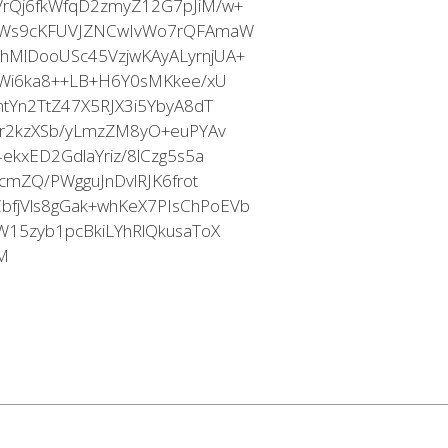
rQj6fkWfqD2zmyZ12G7pJiM/w+
fWs9cKFUVJZNCwIvWo7rQFAmaW
MlDooUSc45VzjwKAyALyrnjUA+
/Wi6ka8++LB+H6Y0sMKkee/xU
tYn2TtZ47X5RJX3i5YbyA8dT
6r2kzXSb/yLmzZM8yO+euPYAv
kxED2GdlaYriz/8lCzg5s5a
cmZQ/PWgguJnDvlRJK6frot
jVls8gGak+whKeX7PIsChPoEVb
15zyb1pcBkiLYhRlQkusaToX
M