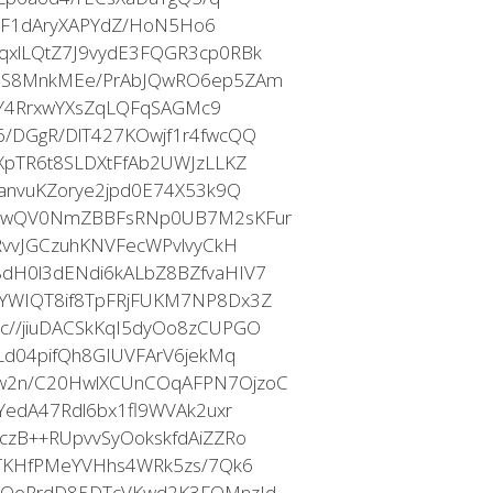
haF1dAryXAPYdZ/HoN5Ho6
xlLQtZ7J9vydE3FQGR3cp0RBk
7S8MnkMEe/PrAbJQwRO6ep5ZAm
ouY4RrxwYXsZqLQFqSAGMc9
/DGgR/DlT427KOwjf1r4fwcQQ
pTR6t8SLDXtFfAb2UWJzLLKZ
anvuKZorye2jpd0E74X53k9Q
LewQV0NmZBBFsRNp0UB7M2sKFur
RvvJGCzuhKNVFecWPvlvyCkH
dH0l3dENdi6kALbZ8BZfvaHIV7
YWIQT8if8TpFRjFUKM7NP8Dx3Z
//jiuDACSkKqI5dyOo8zCUPGO
Ld04pifQh8GIUVFArV6jekMq
w2n/C20HwlXCUnCOqAFPN7OjzoC
YedA47Rdl6bx1fl9WVAk2uxr
zB++RUpvvSyOokskfdAiZZRo
pTKHfPMeYVHhs4WRk5zs/7Qk6
ZQoRrdD85DTcVKwd2K3FQMnzId