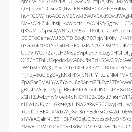
qmPjw3SI4759XYkAEQEAAc0qUmljYXJkbyBMZW
QHJpc2V1cC5uZXQ+wsENBBMBCAA3FiEE6l0wC
hoYFCQWjmoACGwMECwkIBwUVCAkKCwUWAgMB
Sip+sOYkZukUhslJ1kxWlpcfsj1zVON9fyBgmy11CT
tJKSsMTxGp5uXjWNG2OA5wJnTKdLJcFamBUph+u
D9l2ToGemcWU2Q/TDIBtlqU7IX7xjwNr0kyl+/+V
uSGBl6kzGpTS7/GBF67FoHXIoI5cGTOM/zb6JiKd
Uu7VRYQtJ/2z7tLH2MsZEViptrpv7hsLqy0HGFDhj
X4SCnBFhLU3qodcxMKA8bufbtBcI+55wOSYdtAe
JW4bM6nWgQlAjRcc4b36XHJvRBZ4JbBU9dePrSw
1IjPbj46uCJ5gQXgKNxfHXvJpNTt+YTuziZNk4P
ZpaGhgEMALY/wZYblnU8zRAnmZEkPyz2TBYVwo
gBhsPsVGJCe0ycgsBEoEAPfRC6oUIlSQq4YH8c0
xGh1ZUwLymyMoe64oNIEYH58xG6xtt7h6mWfRZ
r1Eo1bU6JqrUGxg+XgUH9aj2gRwP5CCkvyJKtLU
+tsoKiknBEXUkNdxWrjXwn3mYEek/SrG642dJt0EW
sIYVeAQalkNLlZ5j1OkPXG2gUQ2vpzazMytON5Xp8
zMwRBnTV3g0sVqqRxfRdwT0NEGsILK+TfN56QI53