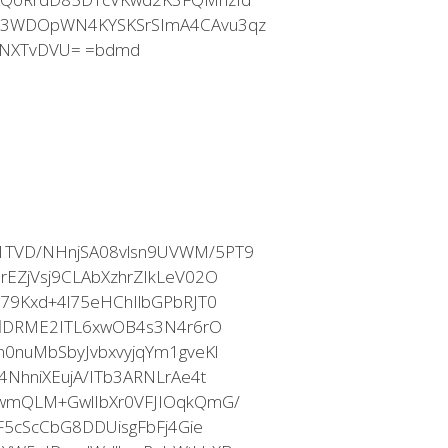
33WDOpWN4KYSKSrSImA4CAvu3qz
fNXTvDVU= =bdmd
TVD/NHnjSA08vlsn9UVWM/5PT9
EZjVsj9CLAbXzhrZIkLeV02O
79Kxd+4l75eHChIlbGPbRJT0
flDRME2ITL6xwOB4s3N4r6rO
0nuMbSbyJvbxvyjqYm1gveKl
NhniXEujA/ITb3ARNLrAe4t
wmQLM+GwlIbXr0VFJIOqkQmG/
F5cScCbG8DDUisgFbFj4Gie