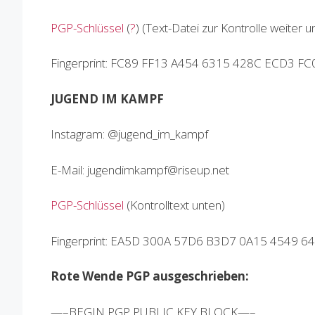
PGP-Schlüssel
(
?
) (Text-Datei zur Kontrolle weiter u
Fingerprint: FC89 FF13 A454 6315 428C ECD3 F
JUGEND IM KAMPF
Instagram: @jugend_im_kampf
E-Mail: jugendimkampf@riseup.net
PGP-Schlüssel
(Kontrolltext unten)
Fingerprint: EA5D 300A 57D6 B3D7 0A15 4549 
Rote Wende PGP ausgeschrieben:
—–BEGIN PGP PUBLIC KEY BLOCK—–