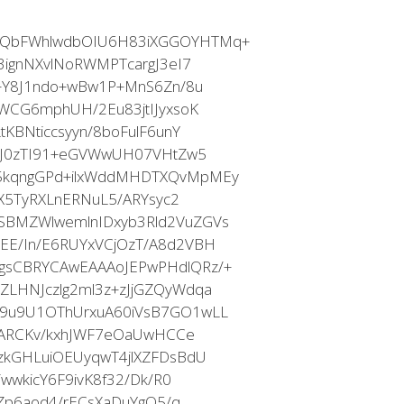
6QbFWhlwdbOIU6H83iXGGOYHTMq+
3ignNXvlNoRWMPTcargJ3eI7
+Y8J1ndo+wBw1P+MnS6Zn/8u
WCG6mphUH/2Eu83jtIJyxsoK
KBNticcsyyn/8boFulF6unY
73J0zTI91+eGVWwUH07VHtZw5
5kqngGPd+ilxWddMHDTXQvMpMEy
yX5TyRXLnERNuL5/ARYsyc2
BMZWlwemlnIDxyb3Rld2VuZGVs
E/In/E6RUYxVCjOzT/A8d2VBH
sCBRYCAwEAAAoJEPwPHdlQRz/+
LHNJczlg2ml3z+zJjGZQyWdqa
9u9U1OThUrxuA60iVsB7GO1wLL
vrARCKv/kxhJWF7eOaUwHCCe
zkGHLuiOEUyqwT4jlXZFDsBdU
wwkicY6F9ivK8f32/Dk/R0
aZp6aod4/rECsXaDuYgQ5/q