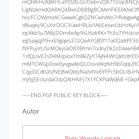
mQhKrHcAB6HLaY0SBLGUDeb+zQ871SIqc8NCjV
UgNlzkmidQARAQABwsD8BBgBCAAmFiEE6l0wCl
hocFCQWjmoACGwwACgkQZNCwIvWo7rRvbgwAgh
d8uqey9CsXsrDOC3/awHRLb/IA6EexxvUbHzKy/
iqcKkbSu7WbJDDm4eAp9sU6zkRK+7h3o7YHctcvn
eg5aajqJP9+xS9gqes372QeAYGBSf1Ta0QaBPF3
fXFPuyIrUScMOkysaD83Brmn7odnyDk2zD/wenB4e
1sfQUivE2sD4McpioxTmBkZyY7AjN4WrQktoItrED
mMTCWGpDoe0yvgwAbQLOovxWqNHXbFqqUfICbf
CqyJDCdtGhzNEj8wQbtyNazvtVu6YFPc5bOU8uHW
mj9Jj5Eclu/daOcpQXtHNFJ7X1YCKPiaWd6B =Gkp
—–END PGP PUBLIC KEY BLOCK—–
Autor
Rote Wende Leipzig