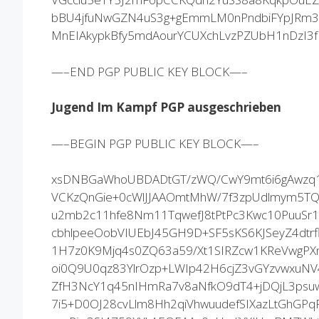
bBU4jfuNwGZN4uS3g+gEmmLM0nPndbiFYpJRm
MnEIAkypkBfy5mdAourYCUXchLvzPZUbH1nDzI3
—–END PGP PUBLIC KEY BLOCK—–
Jugend Im Kampf PGP ausgeschrieben
—–BEGIN PGP PUBLIC KEY BLOCK—–
xsDNBGaWhoUBDADtGT/zWQ/CwY9mt6i6gAwzq1
VCKzQnGie+0cWlJJAAOmtMhW/7f3zpUdlmym5TQr
u2mb2c11hfe8Nm11TqwefJ8tPtPc3Kwc10PuuSr1
cbhlpeeOobVIUEbJ45GH9D+SF5sKS6KJSeyZ4dtr
1H7z0K9Mjq4s0ZQ63a59/Xt1SIRZcw1KReVwgPXn
oi0Q9U0qz83YlrOzp+LWIp42H6cjZ3vGYzvwxuNV4
ZfH3NcY1q45nIHmRa7v8aNfkO9dT4+jDQjL3psu
7i5+D0OJ28cvLlm8Hh2qiVhwuudefSIXazLtGhGPq