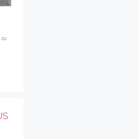
 zu
US