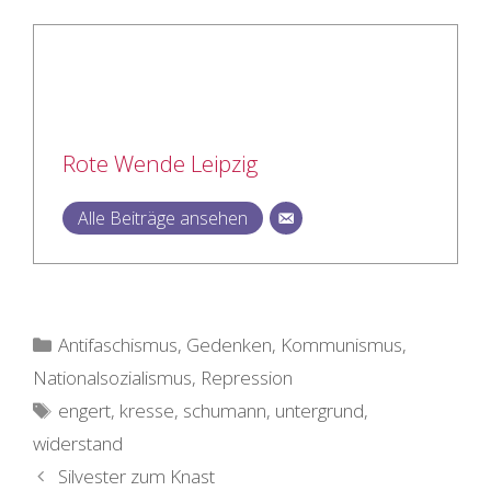
Rote Wende Leipzig
Alle Beiträge ansehen
Kategorien
Antifaschismus
,
Gedenken
,
Kommunismus
,
Nationalsozialismus
,
Repression
Schlagwörter
engert
,
kresse
,
schumann
,
untergrund
,
widerstand
Silvester zum Knast