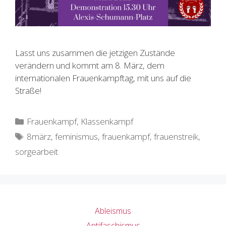
Lasst uns zusammen die jetzigen Zustände
verändern und kommt am 8. März, dem
internationalen Frauenkampftag, mit uns auf die
Straße!
Kategorien
Frauenkampf
,
Klassenkampf
Schlagwörter
8märz
,
feminismus
,
frauenkampf
,
frauenstreik
,
sorgearbeit
Ableismus
Antifaschismus