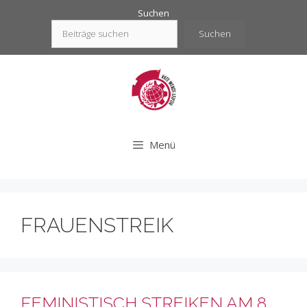
Zum
Suchen
Inhalt
Suchen
springen
Menü
FRAUENSTREIK
FEMINISTISCH STREIKEN AM 8.