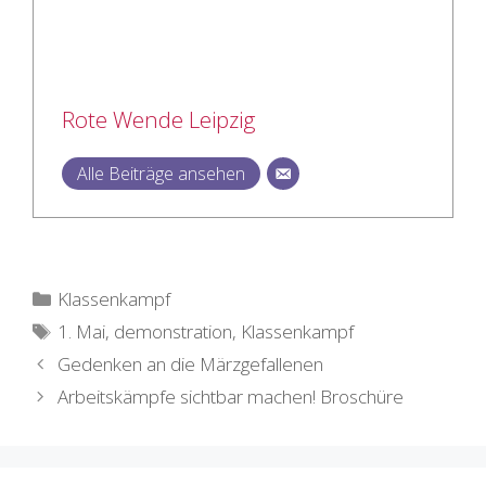
Rote Wende Leipzig
Alle Beiträge ansehen
Kategorien
Klassenkampf
Schlagwörter
1. Mai
,
demonstration
,
Klassenkampf
Gedenken an die Märzgefallenen
Arbeitskämpfe sichtbar machen! Broschüre