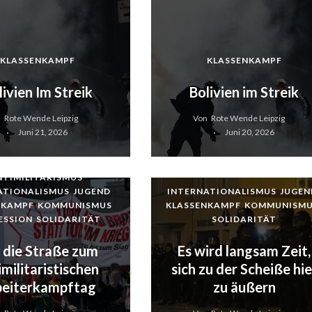
KLASSENKAMPF
KLASSENKAMPF
livien Im Streik
Bolivien im Streik
n
Rote Wende Leipzig
Von
Rote Wende Leipzig
Juni 21, 2026
Juni 20, 2026
NTIMILITARISMUS
ATIONALISMUS
JUGEND
INTERNATIONALISMUS
JUGEN
NKAMPF
KOMMUNISMUS
KLASSENKAMPF
KOMMUNISM
ESSION
SOLIDARITÄT
SOLIDARITÄT
 die Straße zum
Es wird langsam Zeit,
imilitaristischen
sich zu der Scheiße hie
beiterkampftag
zu äußern