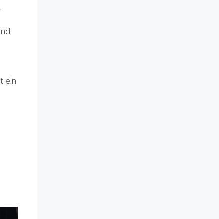
.
und
t ein