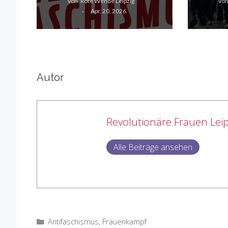
Von
Rote Wende Leipzig
Vo
Apr. 20, 2026
Autor
Revolutionäre Frauen Leip
Alle Beiträge ansehen
Kategorien
Antifaschismus
,
Frauenkampf