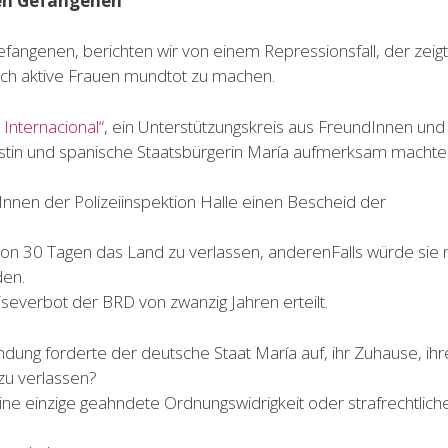
chen Gefangenen
efangenen, berichten wir von einem Repressionsfall, der zeigt
tisch aktive Frauen mundtot zu machen.
Internacional“
, ein Unterstützungskreis aus FreundInnen und
vistin und spanische Staatsbürgerin María aufmerksam machte
nnen der Polizeiinspektion Halle einen Bescheid der
 von 30 Tagen das Land zu verlassen, anderenFalls würde sie 
den.
iseverbot der BRD von zwanzig Jahren erteilt.
dung forderte der deutsche Staat María auf, ihr Zuhause, ihr
zu verlassen?
ne einzige geahndete Ordnungswidrigkeit oder strafrechtlich