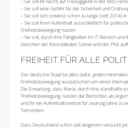
– Sie soll ihr Recht auf Freizügigkeit in der BRD ver
– Sie soll eine Gefahr für die Sicherheit und Ordnu
– Sie soll sich sowieso schon zu lange (seit 2014) i
– Sie soll ihren Aufenthalt ausschließlich für poli
Freiheitsbewegung nutzen
– Sie soll, durch ihre Fähigkeiten im IT-Bereich un
zwischen der linksradikalen Szene und der PKK auft
FREIHEIT FÜR ALLE POL
Der deutsche Staat tut alles dafür, jeden minimale
Freiheitsbewegung auszulöschen um einen internat
Die Erwartung, dass María, durch ihre standhafte po
Freiheitsbewegung, nutzen die Behörden als Argume
und ihr ein Aufenthaltsverbot für zwanzig Jahre zu 
Terroristen.
Dass Deutschland schon seit längerem versucht j