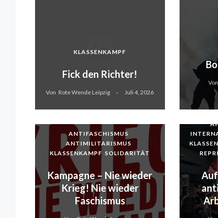
KLASSENKAMPF
Bo
Fick den Richter!
Vo
Von
Rote Wende Leipzig
Juli 4, 2026
A
ANTIFASCHISMUS
INTERN
ANTIMILITARISMUS
KLASSE
KLASSENKAMPF
SOLIDARITÄT
REPR
Kampagne – Nie wieder
Auf
Krieg! Nie wieder
ant
Faschismus
Ar