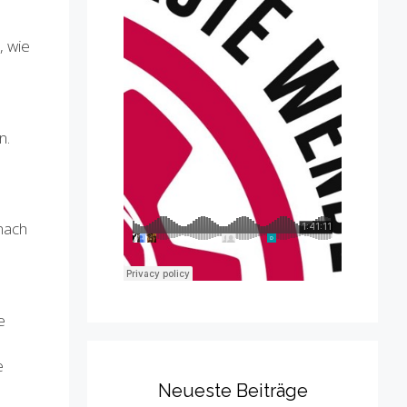
, wie
n.
nach
e
e
Neueste Beiträge