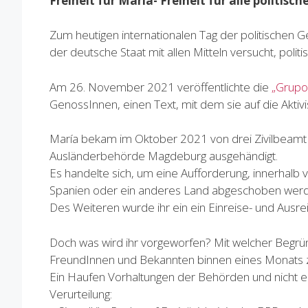
Freiheit für María- Freiheit für alle politis
Zum heutigen internationalen Tag der politischen G
der deutsche Staat mit allen Mitteln versucht, poli
Am 26. November 2021 veröffentlichte die
„Grupo 
GenossInnen, einen Text, mit dem sie auf die Akti
María bekam im Oktober 2021 von drei ZivilbeamtI
Ausländerbehörde Magdeburg ausgehändigt.
Es handelte sich, um eine Aufforderung, innerhalb
Spanien oder ein anderes Land abgeschoben wer
Des Weiteren wurde ihr ein ein Einreise- und Ausre
Doch was wird ihr vorgeworfen? Mit welcher Begrün
FreundInnen und Bekannten binnen eines Monats 
Ein Haufen Vorhaltungen der Behörden und nicht ei
Verurteilung: