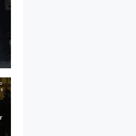
D
US
r