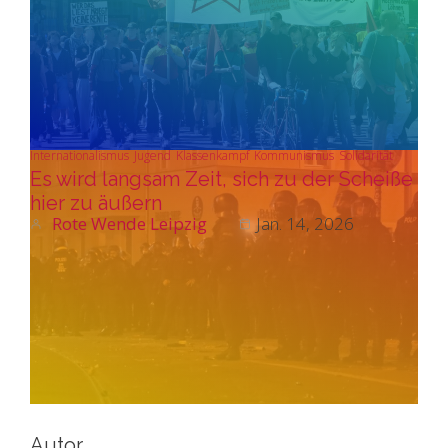
Internationalismus
Jugend
Klassenkampf
Kommunismus
Solidarität
Es wird langsam Zeit, sich zu der Scheiße
hier zu äußern
Rote Wende Leipzig
Jan. 14, 2026
Autor