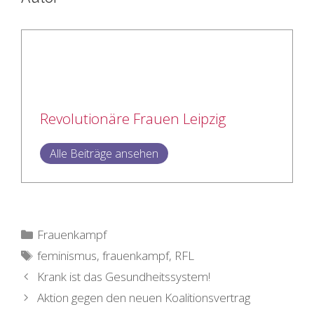
Revolutionäre Frauen Leipzig
Alle Beiträge ansehen
Kategorien
Frauenkampf
Schlagwörter
feminismus
,
frauenkampf
,
RFL
Krank ist das Gesundheitssystem!
Aktion gegen den neuen Koalitionsvertrag