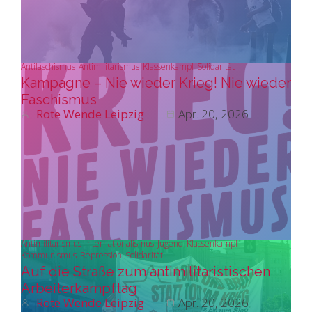
Antifaschismus
Antimilitarismus
Klassenkampf
Solidarität
Kampagne – Nie wieder Krieg! Nie wieder
Faschismus
Rote Wende Leipzig
Apr. 20, 2026
Antimilitarismus
Internationalismus
Jugend
Klassenkampf
Kommunismus
Repression
Solidarität
Auf die Straße zum antimilitaristischen
Arbeiterkampftag
Rote Wende Leipzig
Apr. 20, 2026