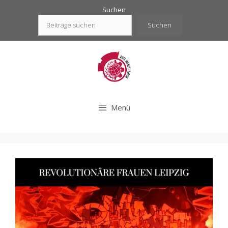
Zum
Suchen
Inhalt
Suchen
springen
Menü