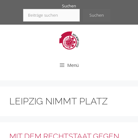
Zum
Suchen
Inhalt
Suchen
springen
Menü
LEIPZIG NIMMT PLATZ
MIT DEM RECHTSTAAT GEGEN