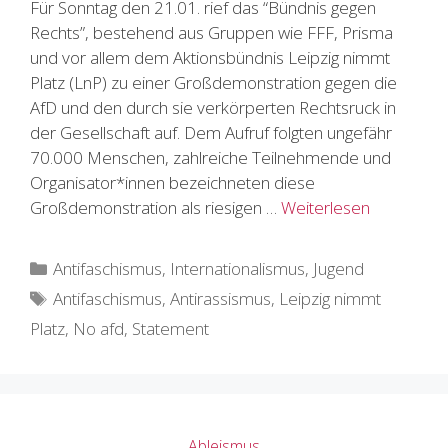
Für Sonntag den 21.01. rief das “Bündnis gegen
Rechts”, bestehend aus Gruppen wie FFF, Prisma
und vor allem dem Aktionsbündnis Leipzig nimmt
Platz (LnP) zu einer Großdemonstration gegen die
AfD und den durch sie verkörperten Rechtsruck in
der Gesellschaft auf. Dem Aufruf folgten ungefähr
70.000 Menschen, zahlreiche Teilnehmende und
Organisator*innen bezeichneten diese
Großdemonstration als riesigen …
Weiterlesen
Kategorien
Antifaschismus
,
Internationalismus
,
Jugend
Schlagwörter
Antifaschismus
,
Antirassismus
,
Leipzig nimmt
Platz
,
No afd
,
Statement
Ableismus