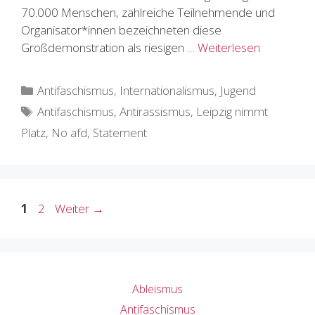
70.000 Menschen, zahlreiche Teilnehmende und
Organisator*innen bezeichneten diese
Großdemonstration als riesigen …
Weiterlesen
Kategorien
Antifaschismus
,
Internationalismus
,
Jugend
Schlagwörter
Antifaschismus
,
Antirassismus
,
Leipzig nimmt
Platz
,
No afd
,
Statement
Seite
Seite
1
2
Weiter
→
Ableismus
Antifaschismus