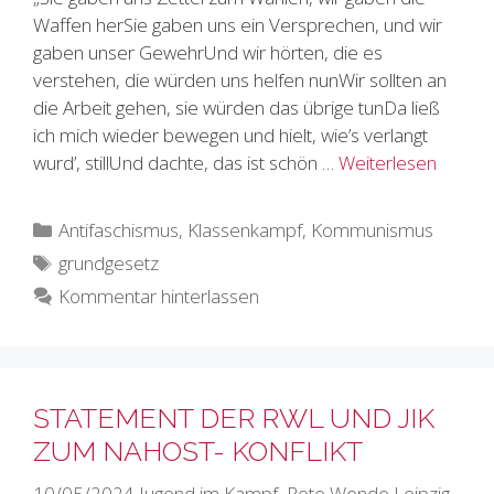
Waffen herSie gaben uns ein Versprechen, und wir
gaben unser GewehrUnd wir hörten, die es
verstehen, die würden uns helfen nunWir sollten an
die Arbeit gehen, sie würden das übrige tunDa ließ
ich mich wieder bewegen und hielt, wie’s verlangt
wurd’, stillUnd dachte, das ist schön …
Weiterlesen
Kategorien
Antifaschismus
,
Klassenkampf
,
Kommunismus
Schlagwörter
grundgesetz
Kommentar hinterlassen
STATEMENT DER RWL UND JIK
ZUM NAHOST- KONFLIKT
10/05/2024
Jugend im Kampf
,
Rote Wende Leipzig