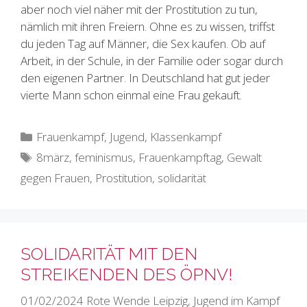
aber noch viel näher mit der Prostitution zu tun,
nämlich mit ihren Freiern. Ohne es zu wissen, triffst
du jeden Tag auf Männer, die Sex kaufen. Ob auf
Arbeit, in der Schule, in der Familie oder sogar durch
den eigenen Partner. In Deutschland hat gut jeder
vierte Mann schon einmal eine Frau gekauft.
Kategorien
Frauenkampf
,
Jugend
,
Klassenkampf
Schlagwörter
8märz
,
feminismus
,
Frauenkampftag
,
Gewalt
gegen Frauen
,
Prostitution
,
solidarität
SOLIDARITÄT MIT DEN
STREIKENDEN DES ÖPNV!
01/02/2024
Rote Wende Leipzig
,
Jugend im Kampf