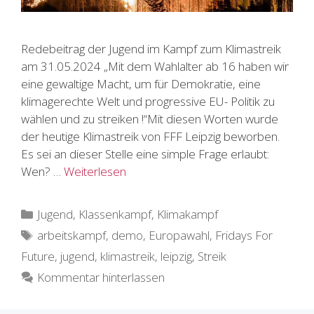
Redebeitrag der Jugend im Kampf zum Klimastreik
am 31.05.2024 „Mit dem Wahlalter ab 16 haben wir
eine gewaltige Macht, um für Demokratie, eine
klimagerechte Welt und progressive EU- Politik zu
wählen und zu streiken !“Mit diesen Worten wurde
der heutige Klimastreik von FFF Leipzig beworben.
Es sei an dieser Stelle eine simple Frage erlaubt:
Wen? …
Weiterlesen
Kategorien
Jugend
,
Klassenkampf
,
Klimakampf
Schlagwörter
arbeitskampf
,
demo
,
Europawahl
,
Fridays For
Future
,
jugend
,
klimastreik
,
leipzig
,
Streik
Kommentar hinterlassen