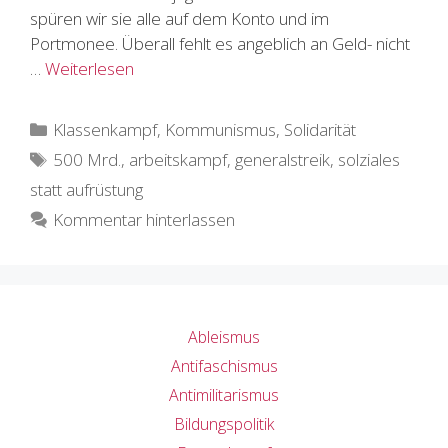
spüren wir sie alle auf dem Konto und im
Portmonee. Überall fehlt es angeblich an Geld- nicht
…
Weiterlesen
Kategorien
Klassenkampf
,
Kommunismus
,
Solidarität
Schlagwörter
500 Mrd.
,
arbeitskampf
,
generalstreik
,
solziales
statt aufrüstung
Kommentar hinterlassen
Ableismus
Antifaschismus
Antimilitarismus
Bildungspolitik