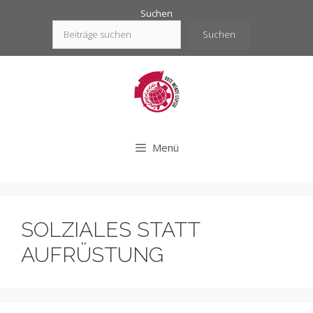
Zum
Suchen
Inhalt
Suchen
springen
Menü
SOLZIALES STATT
AUFRÜSTUNG