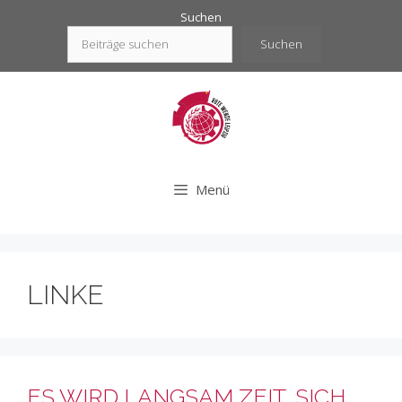
Zum
Suchen
Inhalt
Suchen
springen
Menü
LINKE
ES WIRD LANGSAM ZEIT, SICH