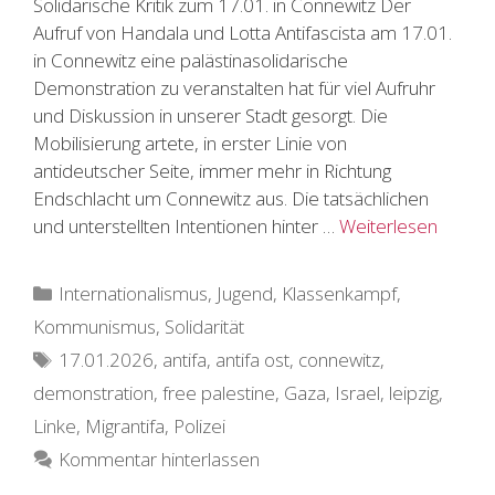
Solidarische Kritik zum 17.01. in Connewitz Der
Aufruf von Handala und Lotta Antifascista am 17.01.
in Connewitz eine palästinasolidarische
Demonstration zu veranstalten hat für viel Aufruhr
und Diskussion in unserer Stadt gesorgt. Die
Mobilisierung artete, in erster Linie von
antideutscher Seite, immer mehr in Richtung
Endschlacht um Connewitz aus. Die tatsächlichen
und unterstellten Intentionen hinter …
Weiterlesen
Kategorien
Internationalismus
,
Jugend
,
Klassenkampf
,
Kommunismus
,
Solidarität
Schlagwörter
17.01.2026
,
antifa
,
antifa ost
,
connewitz
,
demonstration
,
free palestine
,
Gaza
,
Israel
,
leipzig
,
Linke
,
Migrantifa
,
Polizei
Kommentar hinterlassen