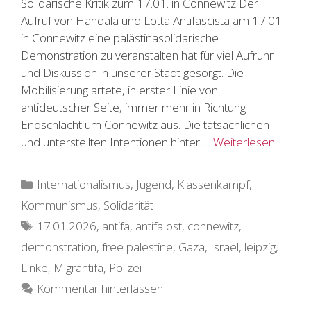
Solidarische Kritik zum 17.01. in Connewitz Der
Aufruf von Handala und Lotta Antifascista am 17.01.
in Connewitz eine palästinasolidarische
Demonstration zu veranstalten hat für viel Aufruhr
und Diskussion in unserer Stadt gesorgt. Die
Mobilisierung artete, in erster Linie von
antideutscher Seite, immer mehr in Richtung
Endschlacht um Connewitz aus. Die tatsächlichen
und unterstellten Intentionen hinter …
Weiterlesen
Kategorien
Internationalismus
,
Jugend
,
Klassenkampf
,
Kommunismus
,
Solidarität
Schlagwörter
17.01.2026
,
antifa
,
antifa ost
,
connewitz
,
demonstration
,
free palestine
,
Gaza
,
Israel
,
leipzig
,
Linke
,
Migrantifa
,
Polizei
Kommentar hinterlassen