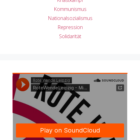
Knastkampf
Kommunismus
Nationalsozialismus
Repression
Solidarität