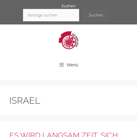
Zum
Suchen
Inhalt
Suchen
springen
Menü
ISRAEL
ES WIRD LANGSAM ZEIT, SICH