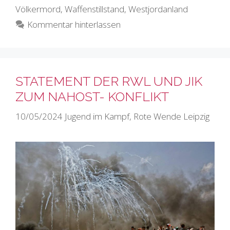
Völkermord
,
Waffenstillstand
,
Westjordanland
Kommentar hinterlassen
STATEMENT DER RWL UND JIK
ZUM NAHOST- KONFLIKT
10/05/2024
Jugend im Kampf
,
Rote Wende Leipzig