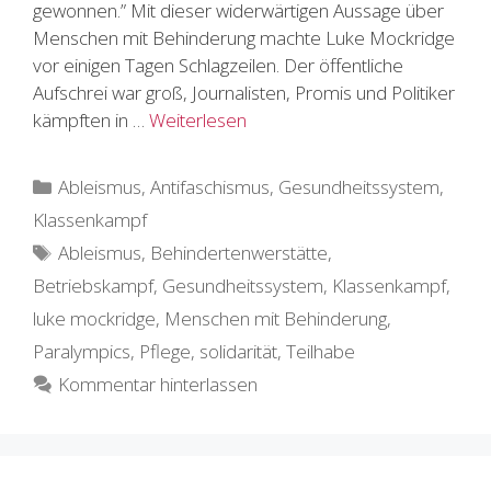
gewonnen.” Mit dieser widerwärtigen Aussage über
Menschen mit Behinderung machte Luke Mockridge
vor einigen Tagen Schlagzeilen. Der öffentliche
Aufschrei war groß, Journalisten, Promis und Politiker
kämpften in …
Weiterlesen
Kategorien
Ableismus
,
Antifaschismus
,
Gesundheitssystem
,
Klassenkampf
Schlagwörter
Ableismus
,
Behindertenwerstätte
,
Betriebskampf
,
Gesundheitssystem
,
Klassenkampf
,
luke mockridge
,
Menschen mit Behinderung
,
Paralympics
,
Pflege
,
solidarität
,
Teilhabe
Kommentar hinterlassen