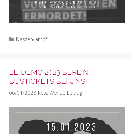
Kategorien
Klassenkampf
LL-DEMO 2023 BERLIN |
BUSTICKETS BEI UNS!
06/01/2023
Rote Wende Leipzig