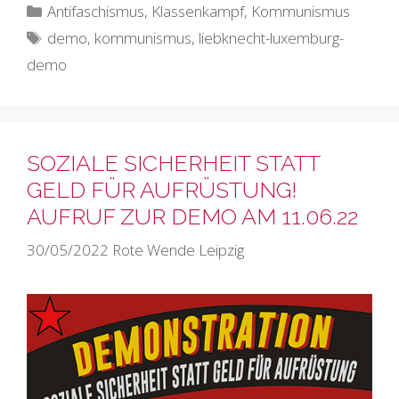
Kategorien
Antifaschismus
,
Klassenkampf
,
Kommunismus
Schlagwörter
demo
,
kommunismus
,
liebknecht-luxemburg-
demo
SOZIALE SICHERHEIT STATT
GELD FÜR AUFRÜSTUNG!
AUFRUF ZUR DEMO AM 11.06.22
30/05/2022
Rote Wende Leipzig