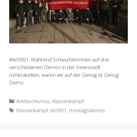
#le0901: Während SchwurblerInnen auf drei
verschiedenen Demos in der Innenstadt
rumkrakelten, waren wir auf der Genug ist Genug
Demo.
Kategorien
Antifaschismus
,
Klassenkampf
Schlagwörter
Klassenkampf
,
le0901
,
montagsdemos