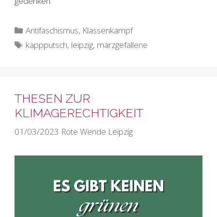
gedenken.
Kategorien
Antifaschismus
,
Klassenkampf
Schlagwörter
kappputsch
,
leipzig
,
märzgefallene
THESEN ZUR
KLIMAGERECHTIGKEIT
01/03/2023
Rote Wende Leipzig