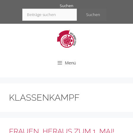
Zum
Suchen
Inhalt
Suchen
springen
Menü
KLASSENKAMPF
FRAUEN, HERAUS ZUM 1. MAI!