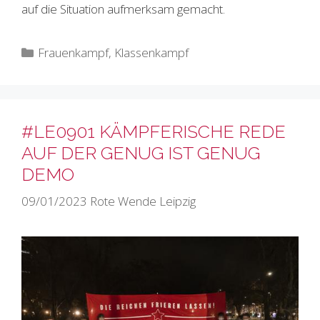
auf die Situation aufmerksam gemacht.
Kategorien
Frauenkampf
,
Klassenkampf
#LE0901 KÄMPFERISCHE REDE
AUF DER GENUG IST GENUG
DEMO
09/01/2023
Rote Wende Leipzig