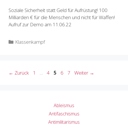
Soziale Sicherheit statt Geld für Aufrüstung! 100
Milliarden € für die Menschen und nicht für Waffen!
Aufruf zur Demo am 11.06.22
Kategorien
Klassenkampf
Seite
Seite
Seite
Seite
Seite
←
Zurück
1
…
4
5
6
7
Weiter
→
Ableismus
Antifaschismus
Antimilitarismus